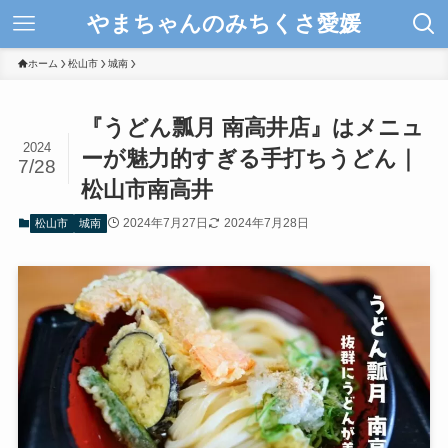
やまちゃんのみちくさ愛媛
ホーム
松山市
城南
『うどん瓢月 南高井店』はメニュ
2024
ーが魅力的すぎる手打ちうどん｜
7/28
松山市南高井
2024年7月27日
2024年7月28日
松山市
城南