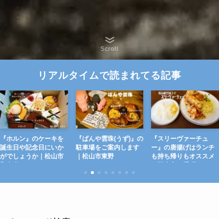
Scroll
リアルタイムで読まれてる記事
『ホルン』のケーキを
『ぱんや雲珠(うず)』の
『スリーヴァーチュ
誕生日や記念日にいか
駐車場をご案内します
ー』の唐揚げはランチ
がでしょうか｜松山市
｜松山市東野
も持ち帰りもオススメ
和泉南
｜松山市一番町