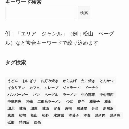
キーワード検索
検索
例：「エリア ジャンル」（例：松山 ベーグ
ル）など複合キーワードで絞り込めます。
タグ検索
うどん
おにぎり
お好み焼き
からあげ
たこ焼き
とんかつ
イタリアン
カフェ
クレープ
ジェラート
ドーナツ
ハンバーガー
パン
ベーグル
ラーメン
中心部東
中心部西
中華料理
丼物
二郎系ラーメン
今治
伊予
和菓子
和食
城北
城南
城東
城西
定食
寿司
居酒屋
弁当
新居浜
東温
松前
松山
松野
水族館
洋菓子
洋食
焼き肉
焼き鳥
砥部
精肉店
西条