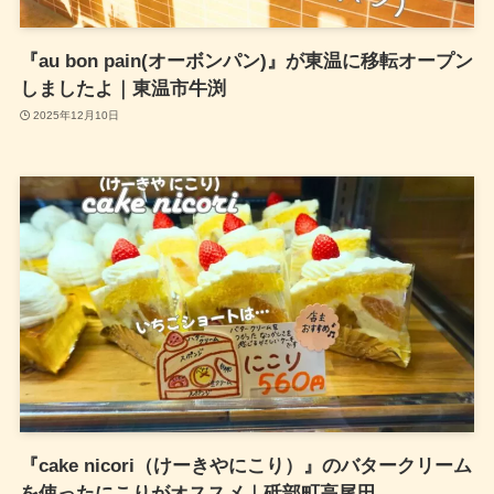
『au bon pain(オーボンパン)』が東温に移転オープン
しましたよ｜東温市牛渕
2025年12月10日
『cake nicori（けーきやにこり）』のバタークリーム
を使ったにこりがオススメ｜砥部町高尾田