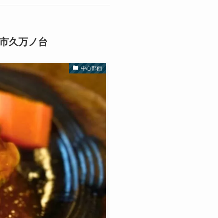
市久万ノ台
中心部西