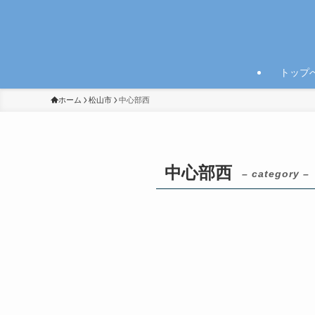
トップ
ホーム
松山市
中心部西
中心部西
– category –