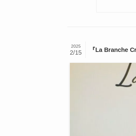
2025
『La Branc
2/15