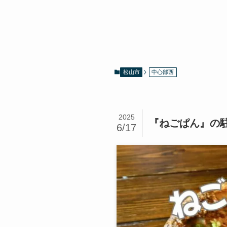
松山市
中心部西
2025
『ねごぱん』の
6/17