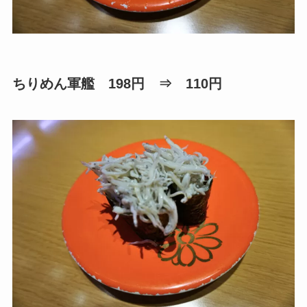
ちりめん軍艦 198円 ⇒ 110円