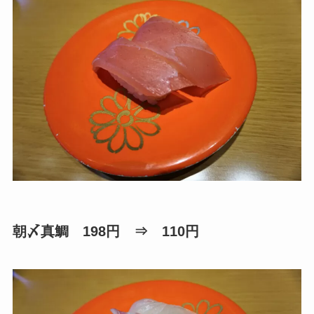
朝〆真鯛 198円 ⇒ 110円