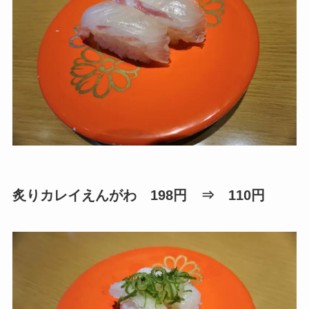
炙りカレイえんがわ 198円 ⇒ 110円