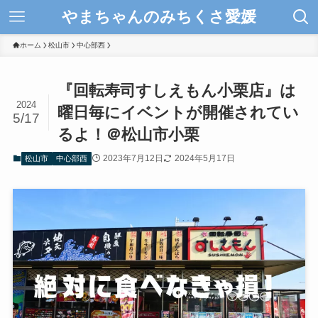
やまちゃんのみちくさ愛媛
ホーム
松山市
中心部西
『回転寿司すしえもん小栗店』は
2024
曜日毎にイベントが開催されてい
5/17
るよ！＠松山市小栗
2023年7月12日
2024年5月17日
松山市
中心部西