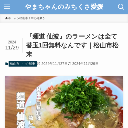
やまちゃんのみちくさ愛媛
ホーム
松山市
中心部東
『麺道 仙波』のラーメンは全て
2024
替玉1回無料なんです｜松山市松
11/29
末
2024年11月27日
2024年11月29日
松山市
中心部東