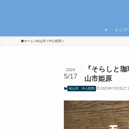
トップ
ホーム
松山市
中心部西
『そらしと珈
2024
5/17
山市姫原
2023年7月2日
松山市
中心部西