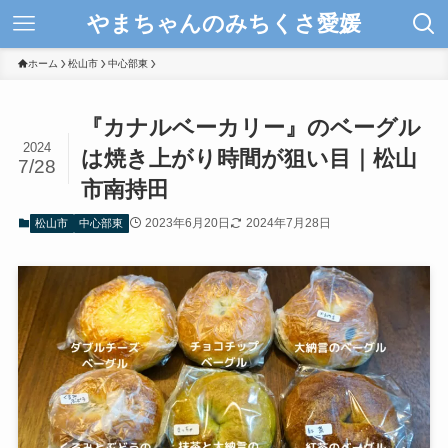
やまちゃんのみちくさ愛媛
ホーム
松山市
中心部東
『カナルベーカリー』のベーグル
2024
は焼き上がり時間が狙い目｜松山
7/28
市南持田
2023年6月20日
2024年7月28日
松山市
中心部東