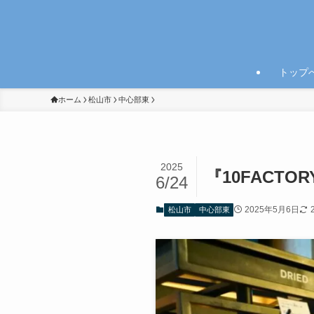
トップ
ホーム
松山市
中心部東
2025
『10FACT
6/24
2025年5月6日
松山市
中心部東