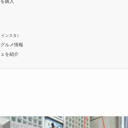
ーを購入
am（インスタ）
めグルメ情報
フェを紹介