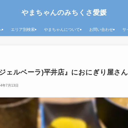
やまちゃんのみちくさ愛媛
へ
エリア別検索
やまちゃんについて
お問い合わせ
サ
RA(ジェルベーラ)平井店』におにぎり屋さ
24年7月13日