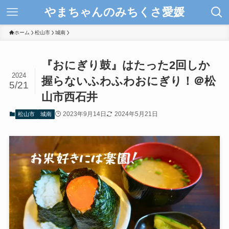
やまちゃんのみちくさ愛媛
ホーム
松山市
城南
『おにぎり鼓』はたった2回しか
2024
握らないふわふわおにぎり！＠松
5/21
山市西石井
2023年9月14日
2024年5月21日
松山市
城南