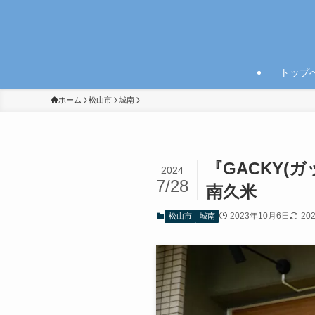
トップ
ホーム
松山市
城南
『GACKY
2024
7/28
南久米
2023年10月6日
20
松山市
城南